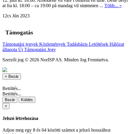
12. juni kl. 18:00. Arbeidene vil vare i omtrent én time. Dette betyr
at fra kl. 18:00 – ca 19:00 på mandag vil strømmen ...
Több... »
12cs Jún 2023
Támogatás
Támogatási jegyek
Közlemények
Tudásbázis
Letöltések
Hálózat
állapota
Új Támogatási Jegy
Szerzői jog © 2026 NorISP AS. Minden Jog Fenntartva.
×
Bezár
Betöltés...
Betöltés...
Bezár
Küldés
×
Jelszó létrehozása
Adjon meg egy 8 és 64 közötti számot a jelszó hosszához