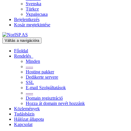
Svenska
Türkçe
Українська
Bejelentkezés
Kosár megtekintése
Váltás a navigációra
Főoldal
Rendelés
Minden
-----
Hosting pakker
Dedikerte servere
SSL
E-mail Szolgáltatások
-----
Domain regisztráció
Hozza át domain nevét hozzánk
Közlemények
Tudásbázis
Hálózat állapota
Kapcsolat