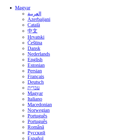
Magyar
العربية
Azerbaijani
Català
中文
Hrvatski
Čeština
Dansk
Nederlands
English
Estonian
Persian
Français
Deutsch
עברית
Magyar
Italiano
Macedonian
Norwegian
Português
Português
Română
Русский
Español