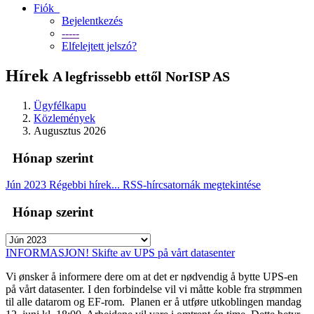
Fiók
Bejelentkezés
-----
Elfelejtett jelszó?
Hírek
A legfrissebb ettől NorISP AS
Ügyfélkapu
Közlemények
Augusztus 2026
Hónap szerint
Jún 2023
Régebbi hírek...
RSS-hírcsatornák megtekintése
Hónap szerint
INFORMASJON! Skifte av UPS på vårt datasenter
Vi ønsker å informere dere om at det er nødvendig å bytte UPS-en
på vårt datasenter. I den forbindelse vil vi måtte koble fra strømmen
til alle datarom og EF-rom. Planen er å utføre utkoblingen mandag