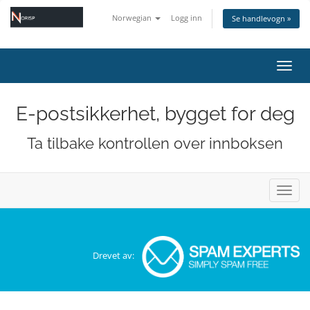
Norwegian
Logg inn
Se handlevogn »
Bytt 
E-postsikkerhet, bygget for deg
Ta tilbake kontrollen over innboksen
Bytt 
Drevet av: