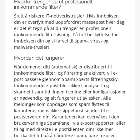
Hvorfor trenger du et profesjonelt
innkommende filter?
Slutt å risikere IT-nettverkstrusler. Hvis innboksen
din er overfylt med uoppfordret massepost hver dag,
er det et tegn på at du trenger en profesjonell
innkommende filterløsning. Få full beskyttelse for
innboksen din og si farvel til spam-, virus- og
malware-trusler!
Hvordan det fungerer
Når domenet ditt (automatisk) er distribuert til
innkommende filter, og filtrering er aktivert, vil e-
post passere gjennom SpamExperts filtreringssky.
Innkommende e-post blir sikkert analysert og
skannet i sanntid. Ingen trening eller konfigurasjoner
er nødvendig, og alt fungerer ut av esken. Alle
meldinger som oppdages som spam flyttes til
karantene, mens ikke-søppelpost sendes til e-
postserveren din. Karantenen kan overvåkes i den
brukervennlige SpamPanel, via e-postrapporter, eller
til og med direkte i e-postklienten din! Ikke mer
bortkastet tid på å håndtere spam, bare fokuser