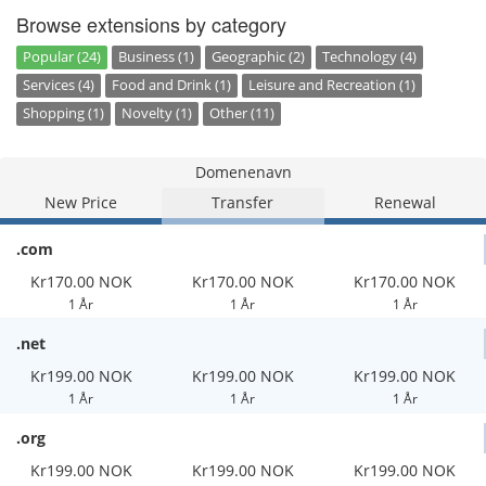
Browse extensions by category
Popular (24)
Business (1)
Geographic (2)
Technology (4)
Services (4)
Food and Drink (1)
Leisure and Recreation (1)
Shopping (1)
Novelty (1)
Other (11)
Domenenavn
New Price
Transfer
Renewal
.com
Kr170.00 NOK
Kr170.00 NOK
Kr170.00 NOK
1 År
1 År
1 År
.net
Kr199.00 NOK
Kr199.00 NOK
Kr199.00 NOK
1 År
1 År
1 År
.org
Kr199.00 NOK
Kr199.00 NOK
Kr199.00 NOK