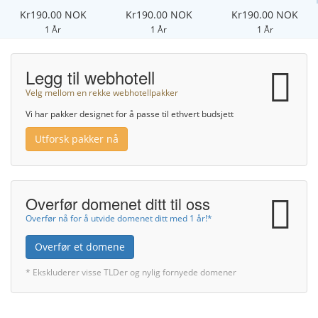
Kr190.00 NOK
Kr190.00 NOK
Kr190.00 NOK
1 År
1 År
1 År
Legg til webhotell
Velg mellom en rekke webhotellpakker
Vi har pakker designet for å passe til ethvert budsjett
Utforsk pakker nå
Overfør domenet ditt til oss
Overfør nå for å utvide domenet ditt med 1 år!*
Overfør et domene
* Ekskluderer visse TLDer og nylig fornyede domener