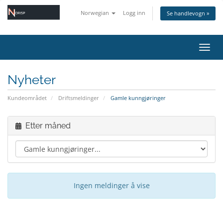
Norwegian
Logg inn
Se handlevogn »
Bytt 
Nyheter
Kundeområdet
Driftsmeldinger
Gamle kunngjøringer
Etter måned
Ingen meldinger å vise