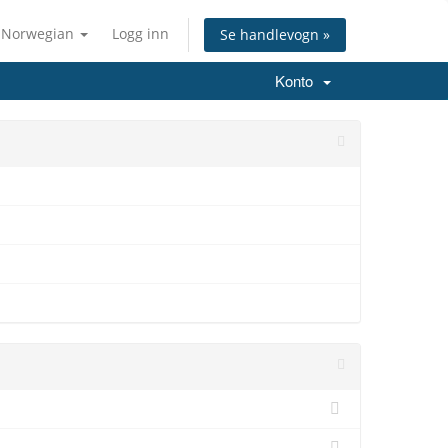
Norwegian
Logg inn
Se handlevogn »
Konto