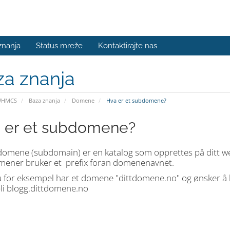
znanja
Status mreže
Kontaktirajte nas
za znanja
WHMCS
Baza znanja
Domene
Hva er et subdomene?
 er et subdomene?
domene (subdomain) er en katalog som opprettes på ditt we
ener bruker et prefix foran domenenavnet.
u for eksempel har et domene "dittdomene.no" og ønsker å 
bli blogg.dittdomene.no