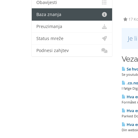
Obavijesti
Baza znanja
17 Ko
Preuzimanja
Je 
Status mreže
Podnesi zahjtev
Veza
Se hv
Se youtub
.co.no
I følge Di
Hva e
Formålet 
Hva e
Parked Do
Hva er
Din websid