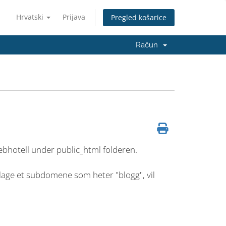
Hrvatski
Prijava
Pregled košarice
Račun
bhotell under public_html folderen.
lage et subdomene som heter "blogg", vil