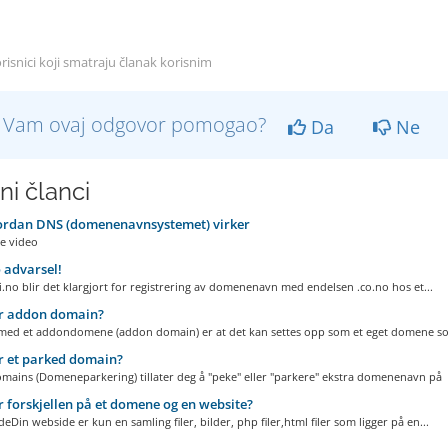
risnici koji smatraju članak korisnim
li Vam ovaj odgovor pomogao?
Da
Ne
ni članci
ordan DNS (domenenavnsystemet) virker
e video
 advarsel!
gi.no blir det klargjort for registrering av domenenavn med endelsen .co.no hos et...
r addon domain?
med et addondomene (addon domain) er at det kan settes opp som et eget domene so
r et parked domain?
mains (Domeneparkering) tillater deg å "peke" eller "parkere" ekstra domenenavn på d
 forskjellen på et domene og en website?
eDin webside er kun en samling filer, bilder, php filer,html filer som ligger på en...