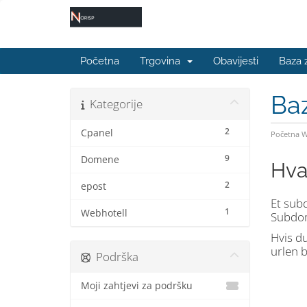
Početna
Trgovina
Obavijesti
Baza 
Ba
Kategorije
2
Cpanel
Početna 
9
Domene
Hva
2
epost
Et sub
1
Webhotell
Subdom
Hvis d
urlen 
Podrška
Moji zahtjevi za podršku