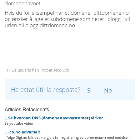
domenenavnet.
Hvis du for eksempel har et domene "dittdomene.no"
og ønsker å lage et subdomene som heter "blogg", vil
urlen bli blogg.dittdomene.no
17 Els usuaris han Trobat Això Útil
Ha estat útil la resposta?
Si
No
Articles Relacionats
Se hvordan DNS (domenenavnsystemet) virker
Se youtube video
.co.no advarsel!
I følge Digi.no blir det klargjort for registrering av domenenavn med endelsen