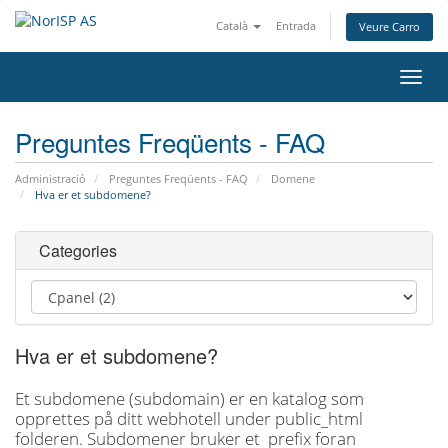
Català
Entrada
Veure Carro
Canv
la
nave
Preguntes Freqüents - FAQ
Administració
Preguntes Freqüents - FAQ
Domene
Hva er et subdomene?
Categories
Hva er et subdomene?
Et subdomene (subdomain) er en katalog som
opprettes på ditt webhotell under public_html
folderen. Subdomener bruker et prefix foran