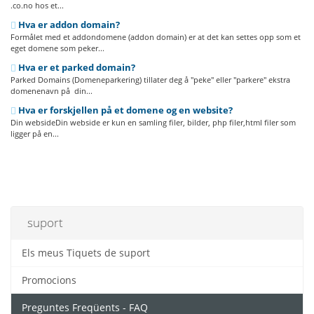
.co.no hos et...
Hva er addon domain?
Formålet med et addondomene (addon domain) er at det kan settes opp som et
eget domene som peker...
Hva er et parked domain?
Parked Domains (Domeneparkering) tillater deg å "peke" eller "parkere" ekstra
domenenavn på din...
Hva er forskjellen på et domene og en website?
Din websideDin webside er kun en samling filer, bilder, php filer,html filer som
ligger på en...
suport
Els meus Tiquets de suport
Promocions
Preguntes Freqüents - FAQ