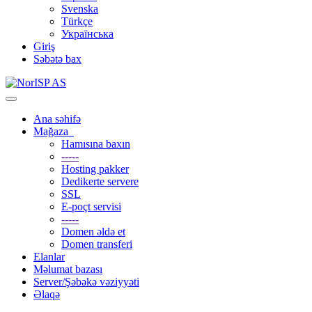
Svenska
Türkçe
Українська
Giriş
Səbətə bax
Naviqasiyaya keçid
Ana səhifə
Mağaza
Hamısına baxın
-----
Hosting pakker
Dedikerte servere
SSL
E-poçt servisi
-----
Domen əldə et
Domen transferi
Elanlar
Məlumat bazası
Server/Şəbəkə vəziyyəti
Əlaqə