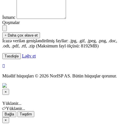
İsmarıc
Qoşmalar
Daha çox əlavə et
İcazə verilən genişləndirilmiş fayllar: .jpg, .gif, .jpeg, .png, .doc,
.odt, .pdf, .rtf, .zip (Maksimum fayl ölçüsü: 8192MB)
Ləğv et
Müəllif hüquqları © 2026 NorISP AS. Bütün hüquqlar qorunur.
×
Bağla
Yüklənir...
Yüklənir...
Bağla
Təqdim
×