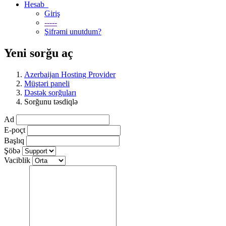
Hesab
Giriş
-----
Şifrəmi unutdum?
Yeni sorğu aç
Azerbaijan Hosting Provider
Müştəri paneli
Dəstək sorğuları
Sorğunu təsdiqlə
Ad
E-poçt
Başlıq
Şöbə
Vaciblik