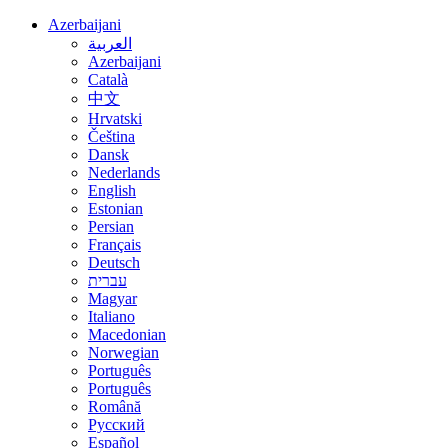
Azerbaijani
العربية
Azerbaijani
Català
中文
Hrvatski
Čeština
Dansk
Nederlands
English
Estonian
Persian
Français
Deutsch
עברית
Magyar
Italiano
Macedonian
Norwegian
Português
Português
Română
Русский
Español