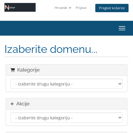
Hrvatski
Prijava
Pregled košarice
Preba
Izaberite domenu...
Kategorije
Akcije