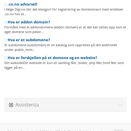
.co.no advarsel!
I følge Digi.no blir det klargjort for registrering av domenenavn med endelsen
.co.no hos et...
Hva er addon domain?
Formålet med et addondomene (addon domain) er at det kan settes opp som et
eget domene som peker...
Hva er et subdomene?
Et subdomene (subdomain) er en katalog som opprettes på ditt webhotell
under public_html...
Hva er forskjellen på et domene og en website?
Din websideDin webside er kun en samling filer, bilder, php filer,html filer som
ligger på en...
Assistenza