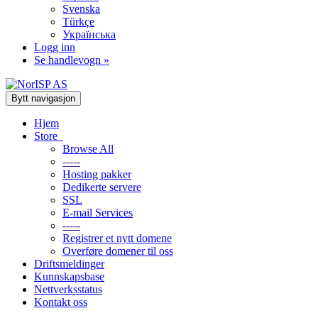
Svenska
Türkçe
Українська
Logg inn
Se handlevogn »
Bytt navigasjon
Hjem
Store
Browse All
-----
Hosting pakker
Dedikerte servere
SSL
E-mail Services
-----
Registrer et nytt domene
Overføre domener til oss
Driftsmeldinger
Kunnskapsbase
Nettverksstatus
Kontakt oss