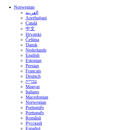
Norwegian
العربية
Azerbaijani
Català
中文
Hrvatski
Čeština
Dansk
Nederlands
English
Estonian
Persian
Français
Deutsch
עברית
Magyar
Italiano
Macedonian
Norwegian
Português
Português
Română
Русский
Español