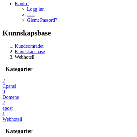
Konto
Logg inn
-----
Glemt Passord?
Kunnskapsbase
Kundeområdet
Kunnskapsbase
Webhotell
Kategorier
2
Cpanel
9
Domene
2
epost
1
Webhotell
Kategorier