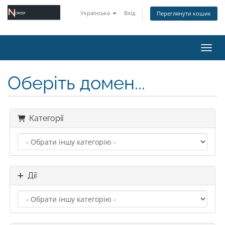
Українська
Вхід
Переглянути кошик
Пере
Оберіть домен...
Категорії
Дії